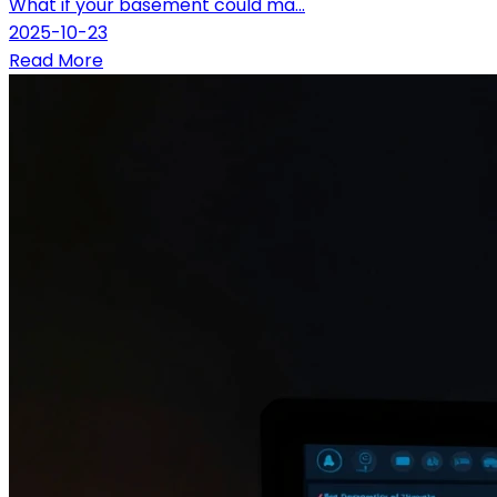
What if your basement could ma...
2025-10-23
Read More