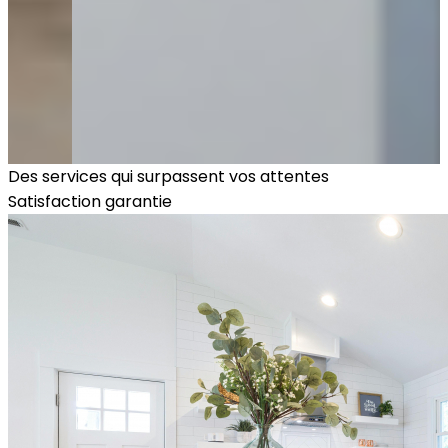
Des services qui surpassent vos attentes
Nadine Dumont
Satisfaction garantie
Courtier immobilier résidentiel et commercial
Je suis acheteur
Je suis vendeur