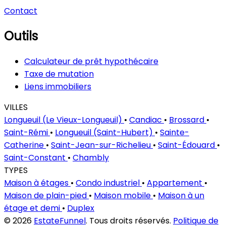
Contact
Outils
Calculateur de prêt hypothécaire
Taxe de mutation
Liens immobiliers
VILLES
Longueuil (Le Vieux-Longueuil)
•
Candiac
•
Brossard
•
Saint-Rémi
•
Longueuil (Saint-Hubert)
•
Sainte-
Catherine
•
Saint-Jean-sur-Richelieu
•
Saint-Édouard
•
Saint-Constant
•
Chambly
TYPES
Maison à étages
•
Condo industriel
•
Appartement
•
Maison de plain-pied
•
Maison mobile
•
Maison à un
étage et demi
•
Duplex
© 2026
EstateFunnel
. Tous droits réservés.
Politique de