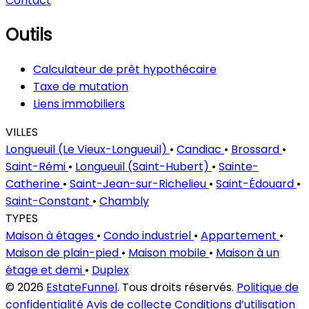
Contact
Outils
Calculateur de prêt hypothécaire
Taxe de mutation
Liens immobiliers
VILLES
Longueuil (Le Vieux-Longueuil)
•
Candiac
•
Brossard
•
Saint-Rémi
•
Longueuil (Saint-Hubert)
•
Sainte-
Catherine
•
Saint-Jean-sur-Richelieu
•
Saint-Édouard
•
Saint-Constant
•
Chambly
TYPES
Maison à étages
•
Condo industriel
•
Appartement
•
Maison de plain-pied
•
Maison mobile
•
Maison à un
étage et demi
•
Duplex
© 2026
EstateFunnel
. Tous droits réservés.
Politique de
confidentialité
Avis de collecte
Conditions d’utilisation