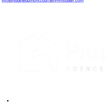
info@nadinedumontcourtierimmobilier.com