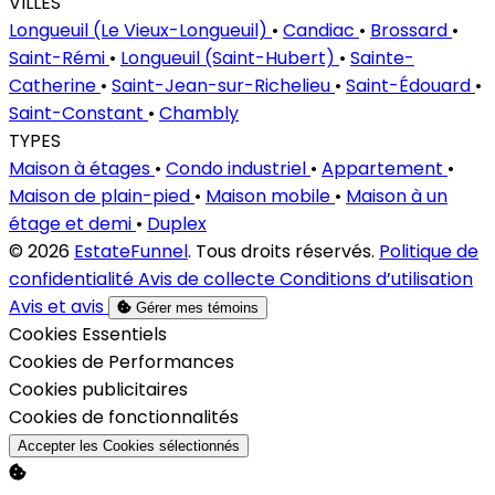
VILLES
Longueuil (Le Vieux-Longueuil)
•
Candiac
•
Brossard
•
Saint-Rémi
•
Longueuil (Saint-Hubert)
•
Sainte-
Catherine
•
Saint-Jean-sur-Richelieu
•
Saint-Édouard
•
Saint-Constant
•
Chambly
TYPES
Maison à étages
•
Condo industriel
•
Appartement
•
Maison de plain-pied
•
Maison mobile
•
Maison à un
étage et demi
•
Duplex
© 2026
EstateFunnel
. Tous droits réservés.
Politique de
confidentialité
Avis de collecte
Conditions d’utilisation
Avis et avis
Gérer mes témoins
Activer
Cookies Essentiels
Activer
Cookies de Performances
Activer
Cookies publicitaires
Activer
Cookies de fonctionnalités
Accepter les Cookies sélectionnés