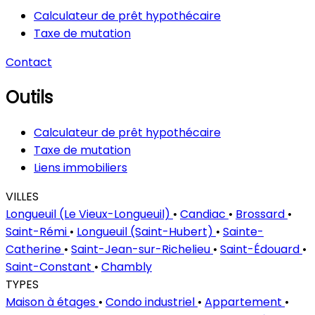
Calculateur de prêt hypothécaire
Taxe de mutation
Contact
Outils
Calculateur de prêt hypothécaire
Taxe de mutation
Liens immobiliers
VILLES
Longueuil (Le Vieux-Longueuil)
•
Candiac
•
Brossard
•
Saint-Rémi
•
Longueuil (Saint-Hubert)
•
Sainte-
Catherine
•
Saint-Jean-sur-Richelieu
•
Saint-Édouard
•
Saint-Constant
•
Chambly
TYPES
Maison à étages
•
Condo industriel
•
Appartement
•